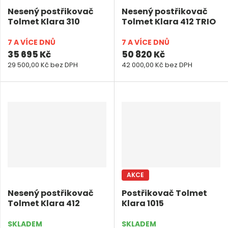
e
e
Nesený postřikovač
Nesený postřikovač
t
t
Tolmet Klara 310
Tolmet Klara 412 TRIO
7 A VÍCE DNŮ
7 A VÍCE DNŮ
35 695 Kč
50 820 Kč
29 500,00 Kč bez DPH
42 000,00 Kč bez DPH
AKCE
Nesený postřikovač
Postřikovač Tolmet
Tolmet Klara 412
Klara 1015
SKLADEM
SKLADEM