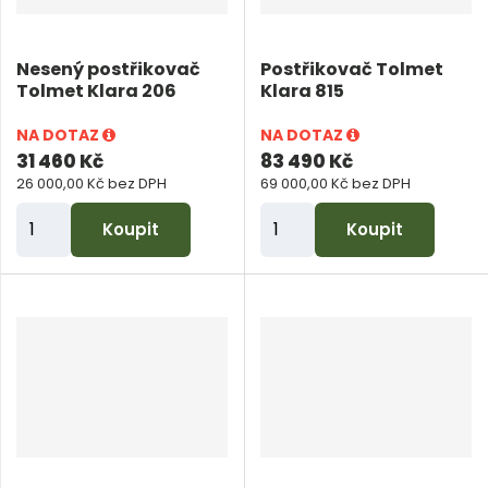
č
e
Nesený postřikovač
Postřikovač Tolmet
t
Tolmet Klara 206
Klara 815
NA DOTAZ
NA DOTAZ
31 460 Kč
83 490 Kč
26 000,00 Kč bez DPH
69 000,00 Kč bez DPH
Z
Z
Koupit
Koupit
m
m
ě
ě
n
n
i
i
t
t
p
p
o
o
č
č