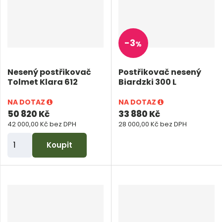
t
p
o
-
3
%
č
e
Nesený postřikovač
Postřikovač nesený
t
Tolmet Klara 612
Biardzki 300 L
NA DOTAZ
NA DOTAZ
50 820 Kč
33 880 Kč
42 000,00 Kč bez DPH
28 000,00 Kč bez DPH
Z
Koupit
m
ě
n
i
t