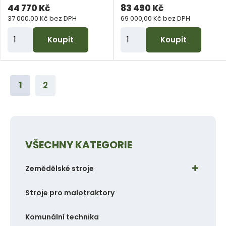
44 770 Kč
83 490 Kč
37 000,00 Kč bez DPH
69 000,00 Kč bez DPH
Z
Z
Koupit
Koupit
m
m
ě
ě
n
n
1
2
i
i
t
t
p
p
o
o
VŠECHNY KATEGORIE
č
č
e
e
Zemědělské stroje
t
t
Stroje pro malotraktory
Komunální technika