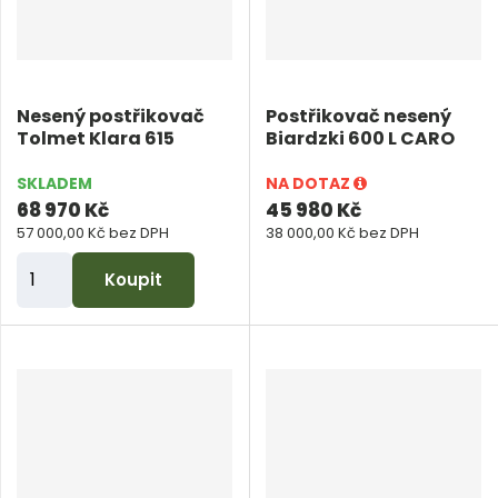
p
o
č
e
Nesený postřikovač
Postřikovač nesený
t
Tolmet Klara 615
Biardzki 600 L CARO
SKLADEM
NA DOTAZ
68 970 Kč
45 980 Kč
57 000,00 Kč bez DPH
38 000,00 Kč bez DPH
Z
Koupit
m
ě
n
i
t
p
o