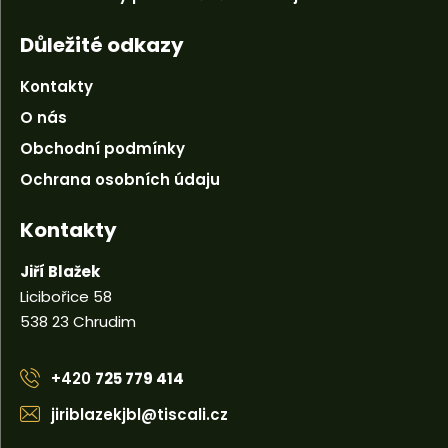
Důležité odkazy
Kontakty
O nás
Obchodní podmínky
Ochrana osobních údaju
Kontakty
Jiří Blažek
Licibořice 58
538 23 Chrudim
+420
725 779 414
jiriblazekjbl@tiscali.cz