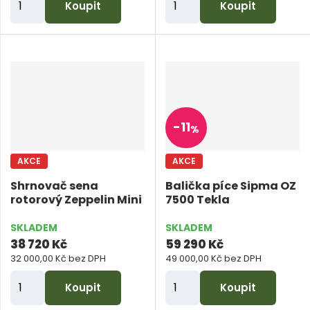
Koupit
Koupit
m
m
ě
ě
n
n
i
i
t
t
p
p
-
11
%
o
o
č
č
AKCE
AKCE
e
e
Shrnovač sena
Balička píce Sipma OZ
t
t
rotorový Zeppelin Mini
7500 Tekla
SKLADEM
SKLADEM
38 720 Kč
59 290 Kč
32 000,00 Kč bez DPH
49 000,00 Kč bez DPH
Z
Z
Koupit
Koupit
m
m