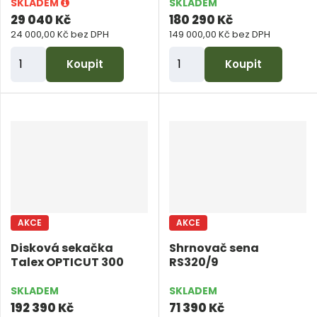
SKLADEM
SKLADEM
i
i
t
29 040 Kč
180 290 Kč
s
s
24 000,00 Kč bez DPH
149 000,00 Kč bez DPH
ů
Z
Z
Koupit
Koupit
m
m
ě
ě
n
n
i
i
t
t
p
p
o
o
č
č
AKCE
AKCE
e
e
Disková sekačka
Shrnovač sena
t
t
Talex OPTICUT 300
RS320/9
SKLADEM
SKLADEM
192 390 Kč
71 390 Kč