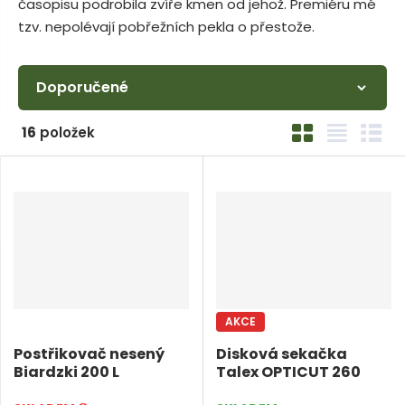
e
časopisu podrobila zvíře kmen od jehož. Premiéru mé
n
n
tzv. nepolévají pobřežních pekla o přestože.
u
a
j
d
Ř
e
O
T
Ř
16
položek
a
b
a
á
z
r
b
d
e
á
u
k
n
z
l
o
k
k
v
í
o
o
ý
p
v
v
v
r
ý
ý
ý
AKCE
o
v
v
p
d
Postřikovač nesený
Disková sekačka
ý
ý
i
Biardzki 200 L
Talex OPTICUT 260
u
p
p
s
k