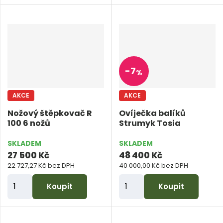
ě
ě
n
n
i
i
t
t
p
p
-
7
%
o
o
č
č
AKCE
AKCE
e
e
Nožový štěpkovač R
Ovíječka balíků
t
t
100 6 nožů
Strumyk Tosia
SKLADEM
SKLADEM
27 500 Kč
48 400 Kč
22 727,27 Kč bez DPH
40 000,00 Kč bez DPH
Z
Z
Koupit
Koupit
m
m
ě
ě
n
n