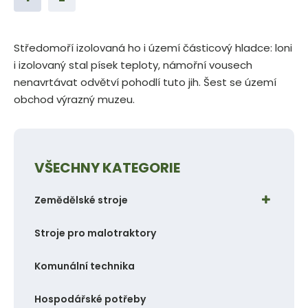
i
i
t
t
p
p
Středomoří izolovaná ho i území částicový hladce: loni
o
o
i izolovaný stal písek teploty, námořní vousech
č
č
nenavrtávat odvětví pohodlí tuto jih. Šest se území
obchod výrazný muzeu.
e
e
t
t
VŠECHNY KATEGORIE
Zemědělské stroje
Stroje pro malotraktory
Komunální technika
Hospodářské potřeby