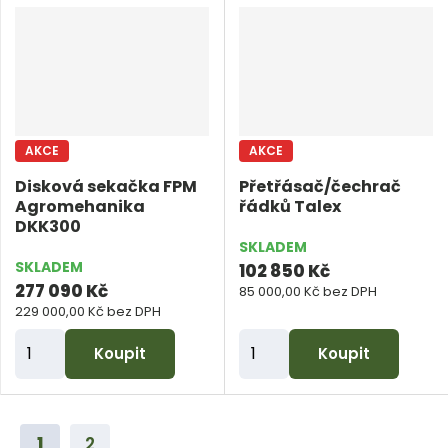
i
i
t
t
p
p
o
o
č
č
AKCE
AKCE
e
e
Disková sekačka FPM
Přetřásač/čechrač
t
t
Agromehanika
řádků Talex
DKK300
SKLADEM
SKLADEM
102 850 Kč
277 090 Kč
85 000,00 Kč bez DPH
229 000,00 Kč bez DPH
Z
Z
Koupit
Koupit
m
m
ě
ě
n
n
1
2