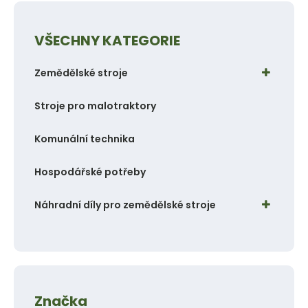
n
i
VŠECHNY KATEGORIE
t
p
Zemědělské stroje
o
č
Stroje pro malotraktory
e
t
Komunální technika
Hospodářské potřeby
Náhradní díly pro zemědělské stroje
Značka