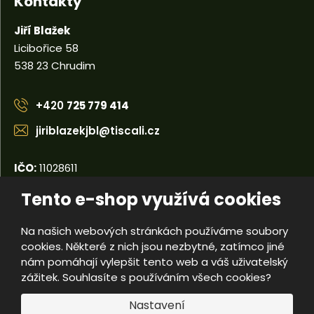
Kontakty
Jiří Blažek
Licibořice 58
538 23 Chrudim
+420
725 779 414
jiriblazekjbl@tiscali.cz
IČO:
11028611
DIČ:
CZ5404110679
Tento e-shop využívá cookies
Na našich webových stránkách používáme soubory
© 2026, Jiří Blažek
cookies. Některé z nich jsou nezbytné, zatímco jiné
Úvodní strana
Obchodní podmínky
Poradna
Kontakty
nám pomáhají vylepšit tento web a váš uživatelský
Mapa stránek
zážitek. Souhlasíte s používáním všech cookies?
e
Nastavení
Vyrobila
B