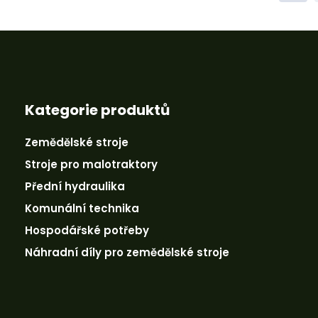
p
o
č
e
t
Kategorie produktů
Zemědělské stroje
Stroje pro malotraktory
Přední hydraulika
Komunální technika
Hospodářské potřeby
Náhradní díly pro zemědělské stroje