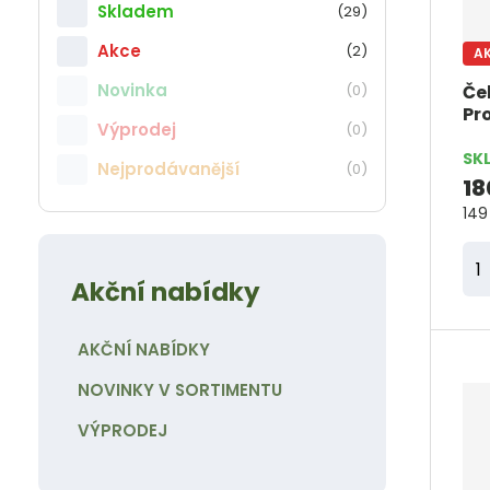
r
o
o
Skladem
(29)
o
d
d
Akce
(2)
A
d
n
n
Novinka
(0)
Če
u
o
o
Pro
k
Výprodej
(0)
t
t
t
SK
a
a
Nejprodávanější
(0)
18
ů
149
Z
Akční nabídky
m
ě
n
AKČNÍ NABÍDKY
i
NOVINKY V SORTIMENTU
t
VÝPRODEJ
p
o