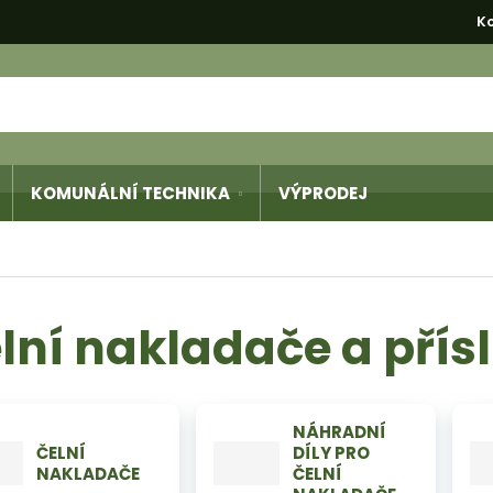
K
KOMUNÁLNÍ TECHNIKA
VÝPRODEJ
Komunální technika
lní nakladače a přís
NÁHRADNÍ
ČELNÍ
DÍLY PRO
NAKLADAČE
ČELNÍ