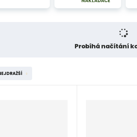
NAKLADAČE
Probíhá načítání 
NEJDRAŽŠÍ
í
í
v
v
t
t
s
s
ž
ž
o
o
n
n