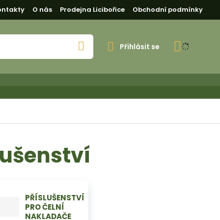
ontakty
O nás
Prodejna Licibořice
Obchodní podmínky
Přihlásit se
V
y
h
l
e
d
a
t
lušenství
PŘÍSLUŠENSTVÍ
PRO ČELNÍ
NAKLADAČE