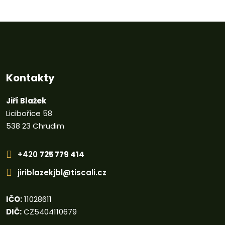
i
p
t
o
m
č
n
e
o
t
ž
Kontakty
s
t
Jiří Blažek
v
Licibořice 58
538 23 Chrudim
í
+420
725 779 414
jiriblazekjbl@tiscali.cz
IČO:
11028611
DIČ:
CZ5404110679