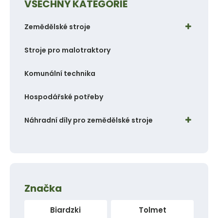
VŠECHNY KATEGORIE
t
t
p
p
Zemědělské stroje
o
o
č
č
Stroje pro malotraktory
e
e
t
t
Komunální technika
Hospodářské potřeby
Náhradní díly pro zemědělské stroje
Značka
Biardzki
Tolmet