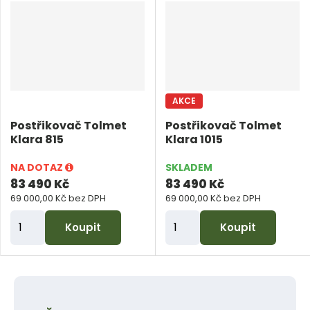
i
t
p
o
č
AKCE
e
Postřikovač Tolmet
Postřikovač Tolmet
t
Klara 815
Klara 1015
NA DOTAZ
SKLADEM
83 490 Kč
83 490 Kč
69 000,00 Kč bez DPH
69 000,00 Kč bez DPH
Z
Z
Koupit
Koupit
m
m
ě
ě
n
n
i
i