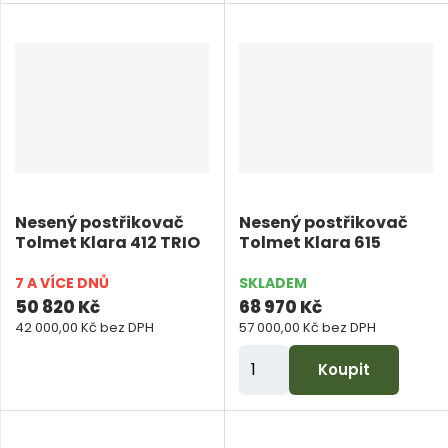
ě
n
i
t
p
o
č
e
Nesený postřikovač
Nesený postřikovač
t
Tolmet Klara 412 TRIO
Tolmet Klara 615
7 A VÍCE DNŮ
SKLADEM
50 820 Kč
68 970 Kč
42 000,00 Kč bez DPH
57 000,00 Kč bez DPH
Z
Koupit
m
ě
n