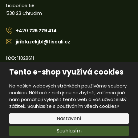
Licibořice 58
538 23 Chrudim
+420
725 779 414
jiriblazekjbl@tiscali.cz
IČO:
11028611
DIČ:
CZ5404110679
Tento e-shop využívá cookies
Na našich webových stránkách používáme soubory
© 2026, Jiří Blažek
cookies. Některé z nich jsou nezbytné, zatímco jiné
Úvodní strana
Obchodní podmínky
Poradna
Kontakty
nám pomáhají vylepšit tento web a váš uživatelský
Mapa stránek
zážitek. Souhlasíte s používáním všech cookies?
e
Nastavení
Vyrobila
B
R
Souhlasím
Á