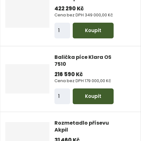
t
422 290 Kč
p
Cena bez DPH 349 000,00 Kč
o
Z
Koupit
č
m
e
ě
t
n
Balička píce Klara OS
i
7510
t
216 590 Kč
p
Cena bez DPH 179 000,00 Kč
o
Z
Koupit
č
m
e
ě
t
n
Rozmetadlo přísevu
i
Akpil
t
31 460 Kč