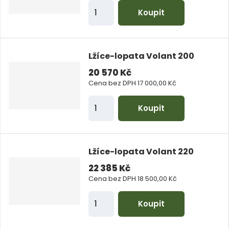
Z
o
Koupit
m
č
ě
e
n
t
Lžíce-lopata Volant 200
i
20 570 Kč
t
Cena bez DPH 17 000,00 Kč
p
Z
o
Koupit
m
č
ě
e
n
t
Lžíce-lopata Volant 220
i
22 385 Kč
t
Cena bez DPH 18 500,00 Kč
p
Z
o
Koupit
m
č
ě