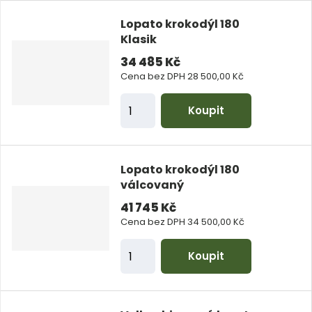
e
n
t
Lopato krokodýl 180
i
Klasik
t
34 485 Kč
p
Cena bez DPH 28 500,00 Kč
o
Z
Koupit
č
m
e
ě
t
n
Lopato krokodýl 180
i
válcovaný
t
41 745 Kč
p
Cena bez DPH 34 500,00 Kč
o
Z
Koupit
č
m
e
ě
t
n