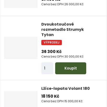
p
Cena bez DPH 26 000,00 Kč
o
č
e
Dvoukotoučové
rozmetadlo Strumyk
t
Tytan
VÝPRODEJ
36 300 Kč
Cena bez DPH 30 000,00 Kč
Z
Koupit
m
ě
n
Lžíce-lopata Volant 180
i
18 150 Kč
t
Cena bez DPH 15 000,00 Kč
p