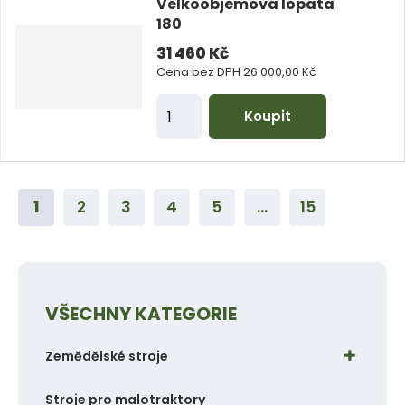
Velkoobjemová lopata
i
180
t
31 460 Kč
p
Cena bez DPH 26 000,00 Kč
o
Z
Koupit
č
m
e
ě
t
n
1
2
3
4
5
...
15
i
t
p
o
č
VŠECHNY KATEGORIE
e
Zemědělské stroje
t
Stroje pro malotraktory