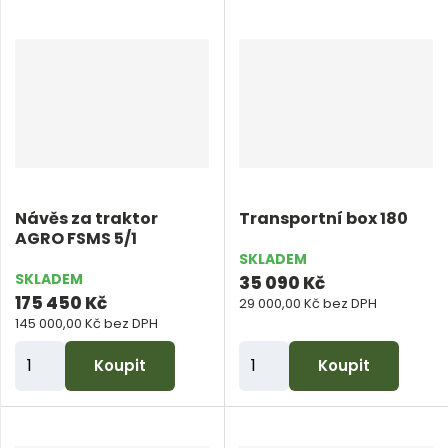
ě
ě
n
n
i
i
t
t
p
p
o
o
č
č
e
e
Návěs za traktor
Transportní box 180
t
t
AGRO FSMS 5/1
SKLADEM
SKLADEM
35 090 Kč
175 450 Kč
29 000,00 Kč bez DPH
145 000,00 Kč bez DPH
Z
Z
Koupit
Koupit
m
m
ě
ě
n
n