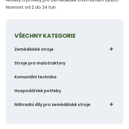
o
o
Nosnost od 2 do 24 tun.
č
č
e
e
t
t
VŠECHNY KATEGORIE
Zemědělské stroje
Stroje pro malotraktory
Komunální technika
Hospodářské potřeby
Náhradní díly pro zemědělské stroje