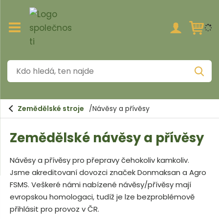
Z
o
b
r
a
K
z
V
i
d
y
h
t
o
l
/
e
h
s
d
Zemědělské stroje
Návěsy a přívěsy
a
k
l
t
r
Zemědělské návěsy a přívěsy
e
ý
t
d
h
Návěsy a přívěsy pro přepravy čehokoliv kamkoliv.
á
l
Jsme akreditovaní dovozci značek Donmaksan a Agro
a
,
v
FSMS. Veškeré námi nabízené návěsy/přívěsy mají
t
n
evropskou homologaci, tudíž je lze bezproblémově
í
e
přihlásit pro provoz v ČR.
m
n