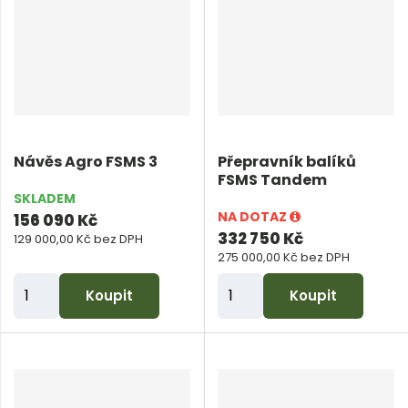
i
i
t
t
p
p
o
o
č
č
e
e
Návěs Agro FSMS 3
Přepravník balíků
t
t
FSMS Tandem
SKLADEM
NA DOTAZ
156 090 Kč
332 750 Kč
129 000,00 Kč bez DPH
275 000,00 Kč bez DPH
Z
Z
Koupit
Koupit
m
m
ě
ě
n
n
i
i