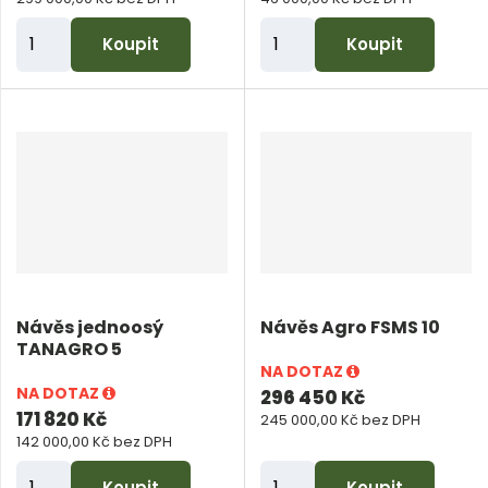
ů
Z
Z
Koupit
Koupit
m
m
ě
ě
n
n
i
i
t
t
p
p
o
o
č
č
e
e
Návěs jednoosý
Návěs Agro FSMS 10
t
t
TANAGRO 5
NA DOTAZ
NA DOTAZ
296 450 Kč
171 820 Kč
245 000,00 Kč bez DPH
142 000,00 Kč bez DPH
Z
Z
Koupit
Koupit