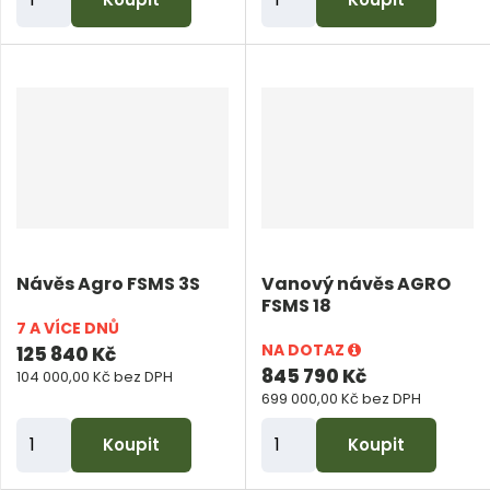
m
m
ě
ě
n
n
i
i
t
t
p
p
o
o
č
č
e
e
Návěs Agro FSMS 3S
Vanový návěs AGRO
t
t
FSMS 18
7 A VÍCE DNŮ
NA DOTAZ
125 840 Kč
845 790 Kč
104 000,00 Kč bez DPH
699 000,00 Kč bez DPH
Z
Z
Koupit
Koupit
m
m