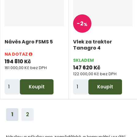
t
t
p
p
o
o
-
2
%
č
č
e
e
Návěs Agro FSMS 5
Vlek za traktor
t
t
Tanagro 4
NA DOTAZ
SKLADEM
194 810 Kč
147 620 Kč
161 000,00 Kč bez DPH
122 000,00 Kč bez DPH
Z
Z
Koupit
Koupit
m
m
ě
ě
n
n
1
2
i
i
t
t
p
p
Návěsy a přívěsy pro zemědělské a komunální využití.