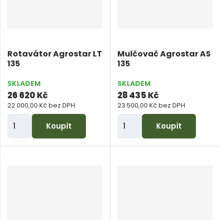
p
p
o
o
č
č
e
e
Rotavátor Agrostar LT
Mulčovač Agrostar AS
t
t
135
135
SKLADEM
SKLADEM
26 620 Kč
28 435 Kč
22 000,00 Kč bez DPH
23 500,00 Kč bez DPH
Z
Z
Koupit
Koupit
m
m
ě
ě
n
n
i
i
t
t
p
p
o
o