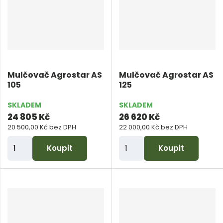
t
t
p
p
o
o
č
č
e
e
Mulčovač Agrostar AS
Mulčovač Agrostar AS
t
t
105
125
SKLADEM
SKLADEM
24 805 Kč
26 620 Kč
20 500,00 Kč bez DPH
22 000,00 Kč bez DPH
Z
Z
Koupit
Koupit
m
m
ě
ě
n
n
i
i
t
t