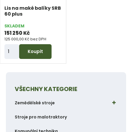
e
e
Lis na maké balíky SRB
t
t
60 plus
SKLADEM
151 250 Kč
125 000,00 Kč bez DPH
Z
Koupit
m
ě
n
i
VŠECHNY KATEGORIE
t
p
Zemědělské stroje
o
č
Stroje pro malotraktory
e
t
Komunální technika