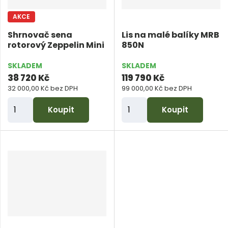
č
č
AKCE
e
e
Shrnovač sena
Lis na malé balíky MRB
t
t
rotorový Zeppelin Mini
850N
SKLADEM
SKLADEM
38 720 Kč
119 790 Kč
32 000,00 Kč bez DPH
99 000,00 Kč bez DPH
Z
Z
Koupit
Koupit
m
m
ě
ě
n
n
i
i
t
t
p
p
o
o
č
č