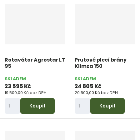
n
n
i
i
t
t
p
p
o
o
č
č
e
e
Rotavátor Agrostar LT
Prutové plecí brány
t
t
95
Klimza 150
SKLADEM
SKLADEM
23 595 Kč
24 805 Kč
19 500,00 Kč bez DPH
20 500,00 Kč bez DPH
Z
Z
Koupit
Koupit
m
m
ě
ě
n
n
i
i