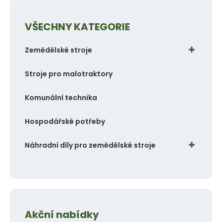
e
n
n
u
VŠECHNY KATEGORIE
a
j
Zemědělské stroje
d
e
Stroje pro malotraktory
Komunální technika
Hospodářské potřeby
Náhradní díly pro zemědělské stroje
Akční nabídky