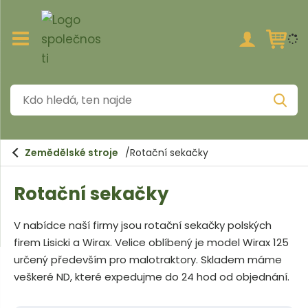
Z
o
b
r
a
K
z
V
i
d
y
h
t
o
l
/
e
h
s
d
Zemědělské stroje
Rotační sekačky
a
k
l
t
r
Rotační sekačky
e
ý
t
d
h
V nabídce naší firmy jsou rotační sekačky polských
á
l
firem Lisicki a Wirax. Velice oblíbený je model Wirax 125
a
,
v
určený především pro malotraktory. Skladem máme
t
n
veškeré ND, které expedujme do 24 hod od objednání.
í
e
m
n