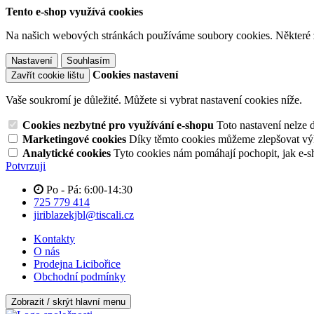
Tento e-shop využívá cookies
Na našich webových stránkách používáme soubory cookies. Některé z n
Nastavení
Souhlasím
Cookies nastavení
Zavřít cookie lištu
Vaše soukromí je důležité. Můžete si vybrat nastavení cookies níže.
Cookies nezbytné pro využívání e-shopu
Toto nastavení nelze 
Marketingové cookies
Díky těmto cookies můžeme zlepšovat výko
Analytické cookies
Tyto cookies nám pomáhají pochopit, jak e-s
Potvrzuji
Po - Pá: 6:00-14:30
725 779 414
jiriblazekjbl@tiscali.cz
Kontakty
O nás
Prodejna Licibořice
Obchodní podmínky
Zobrazit / skrýt hlavní menu