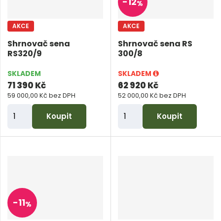
-
12
%
o
o
č
č
AKCE
AKCE
e
e
Shrnovač sena
Shrnovač sena RS
t
t
RS320/9
300/8
SKLADEM
SKLADEM
71 390 Kč
62 920 Kč
59 000,00 Kč bez DPH
52 000,00 Kč bez DPH
Z
Z
Koupit
Koupit
m
m
ě
ě
n
n
i
i
t
t
p
p
-
11
%
o
o