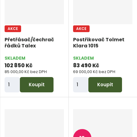
p
p
o
o
č
č
AKCE
AKCE
e
e
Přetřásač/čechrač
Postřikovač Tolmet
t
t
řádků Talex
Klara 1015
SKLADEM
SKLADEM
102 850 Kč
83 490 Kč
85 000,00 Kč bez DPH
69 000,00 Kč bez DPH
Z
Z
Koupit
Koupit
m
m
ě
ě
n
n
i
i
t
t
p
p