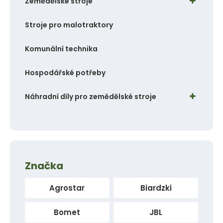
Zemědělské stroje
t
t
Stroje pro malotraktory
Komunální technika
Hospodářské potřeby
Náhradní díly pro zemědělské stroje
Značka
Agrostar
Biardzki
Bomet
JBL