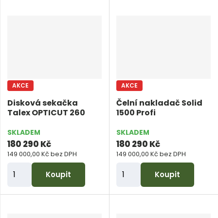
n
n
i
i
t
t
p
p
o
o
č
č
AKCE
AKCE
e
e
Disková sekačka
Čelní nakladač Solid
t
t
Talex OPTICUT 260
1500 Profi
SKLADEM
SKLADEM
180 290 Kč
180 290 Kč
149 000,00 Kč bez DPH
149 000,00 Kč bez DPH
Z
Z
Koupit
Koupit
m
m
ě
ě
n
n