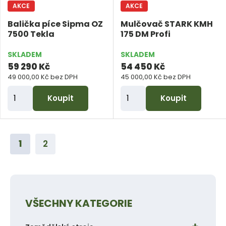
č
č
AKCE
AKCE
e
e
Balička píce Sipma OZ
Mulčovač STARK KMH
t
t
7500 Tekla
175 DM Profi
SKLADEM
SKLADEM
59 290 Kč
54 450 Kč
49 000,00 Kč bez DPH
45 000,00 Kč bez DPH
Z
Z
Koupit
Koupit
m
m
ě
ě
n
n
1
2
i
i
t
t
p
p
o
o
VŠECHNY KATEGORIE
č
č
e
e