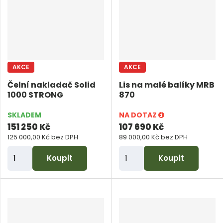
i
i
t
t
p
p
o
o
č
č
AKCE
AKCE
e
e
Čelní nakladač Solid
Lis na malé balíky MRB
t
t
1000 STRONG
870
SKLADEM
NA DOTAZ
151 250 Kč
107 690 Kč
125 000,00 Kč bez DPH
89 000,00 Kč bez DPH
Z
Z
Koupit
Koupit
m
m
ě
ě
n
n
i
i
t
t