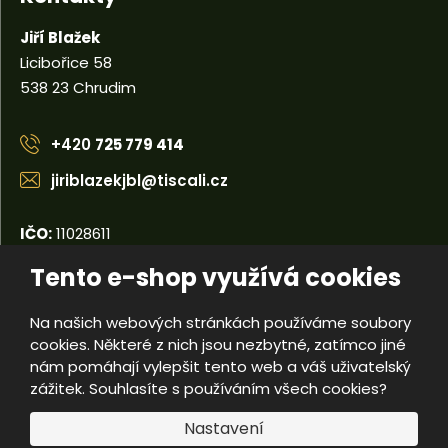
Jiří Blažek
Licibořice 58
538 23 Chrudim
+420
725 779 414
jiriblazekjbl@tiscali.cz
IČO:
11028611
DIČ:
CZ5404110679
Tento e-shop využívá cookies
Na našich webových stránkách používáme soubory
© 2026, Jiří Blažek
cookies. Některé z nich jsou nezbytné, zatímco jiné
Úvodní strana
Obchodní podmínky
Poradna
Kontakty
nám pomáhají vylepšit tento web a váš uživatelský
Mapa stránek
zážitek. Souhlasíte s používáním všech cookies?
e
Nastavení
Vyrobila
B