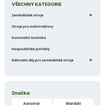
VŠECHNY KATEGORIE
t
t
p
p
Zemědělské stroje
o
o
č
č
Stroje pro malotraktory
e
e
t
t
Komunální technika
Hospodářské potřeby
Náhradní díly pro zemědělské stroje
Značka
Agrostar
Biardzki