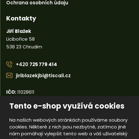
Ochrana osobních údaju
Kontakty
Jiří Blažek
Licibořice 58
538 23 Chrudim
+420
725 779 414
jiriblazekjbl@tiscali.cz
IČO:
11028611
DIČ:
CZ5404110679
Tento e-shop využívá cookies
Na našich webových stránkách používáme soubory
© 2026, Jiří Blažek
cookies. Některé z nich jsou nezbytné, zatímco jiné
Úvodní strana
Obchodní podmínky
Poradna
Kontakty
nám pomáhají vylepšit tento web a váš uživatelský
Mapa stránek