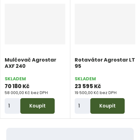
n
n
i
i
t
t
p
p
o
o
č
č
e
e
Mulčovač Agrostar
Rotavátor Agrostar LT
t
t
AXF 240
95
SKLADEM
SKLADEM
70 180 Kč
23 595 Kč
58 000,00 Kč bez DPH
19 500,00 Kč bez DPH
Z
Z
Koupit
Koupit
m
m
ě
ě
n
n
i
i