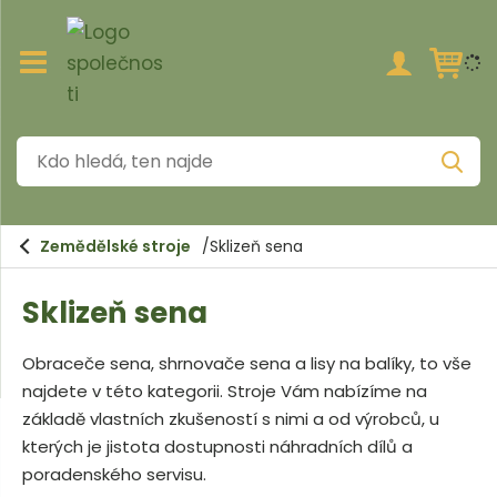
Z
o
b
r
a
K
z
V
i
d
y
h
t
o
l
/
e
h
s
d
Zemědělské stroje
Sklizeň sena
a
k
l
t
r
Sklizeň sena
e
ý
t
d
h
Obraceče sena, shrnovače sena a lisy na balíky, to vše
á
l
najdete v této kategorii. Stroje Vám nabízíme na
a
,
v
základě vlastních zkušeností s nimi a od výrobců, u
t
n
kterých je jistota dostupnosti náhradních dílů a
í
e
poradenského servisu.
m
n