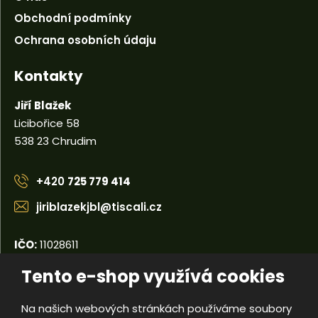
Obchodní podmínky
Ochrana osobních údaju
Kontakty
Jiří Blažek
Licibořice 58
538 23 Chrudim
+420
725 779 414
jiriblazekjbl@tiscali.cz
IČO:
11028611
DIČ:
CZ5404110679
Tento e-shop využívá cookies
Na našich webových stránkách používáme soubory
© 2026, Jiří Blažek