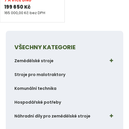
i
i
t
199 650 Kč
s
s
165 000,00 Kč bez DPH
ů
VŠECHNY KATEGORIE
Zemědělské stroje
Stroje pro malotraktory
Komunální technika
Hospodářské potřeby
Náhradní díly pro zemědělské stroje