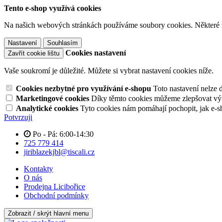
Tento e-shop využívá cookies
Na našich webových stránkách používáme soubory cookies. Některé z n
Nastavení
Souhlasím
Cookies nastavení
Zavřít cookie lištu
Vaše soukromí je důležité. Můžete si vybrat nastavení cookies níže.
Cookies nezbytné pro využívání e-shopu
Toto nastavení nelze 
Marketingové cookies
Díky těmto cookies můžeme zlepšovat výko
Analytické cookies
Tyto cookies nám pomáhají pochopit, jak e-s
Potvrzuji
Po - Pá: 6:00-14:30
725 779 414
jiriblazekjbl@tiscali.cz
Kontakty
O nás
Prodejna Licibořice
Obchodní podmínky
Zobrazit / skrýt hlavní menu