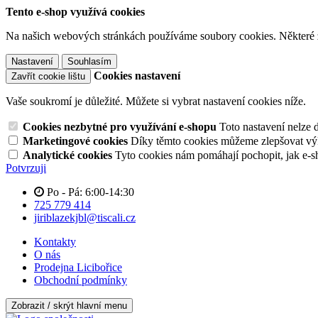
Tento e-shop využívá cookies
Na našich webových stránkách používáme soubory cookies. Některé z n
Nastavení
Souhlasím
Cookies nastavení
Zavřít cookie lištu
Vaše soukromí je důležité. Můžete si vybrat nastavení cookies níže.
Cookies nezbytné pro využívání e-shopu
Toto nastavení nelze 
Marketingové cookies
Díky těmto cookies můžeme zlepšovat výko
Analytické cookies
Tyto cookies nám pomáhají pochopit, jak e-s
Potvrzuji
Po - Pá: 6:00-14:30
725 779 414
jiriblazekjbl@tiscali.cz
Kontakty
O nás
Prodejna Licibořice
Obchodní podmínky
Zobrazit / skrýt hlavní menu