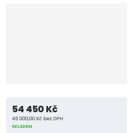
e
n
n
u
a
j
d
e
54 450 Kč
45 000,00 Kč bez DPH
SKLADEM