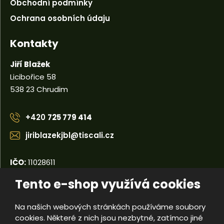
Obchodní podmínky
Ochrana osobních údaju
Kontakty
Jiří Blažek
Licibořice 58
538 23 Chrudim
+420
725 779 414
jiriblazekjbl@tiscali.cz
IČO:
11028611
DIČ:
CZ5404110679
Tento e-shop využívá cookies
Na našich webových stránkách používáme soubory
© 2026, Jiří Blažek
cookies. Některé z nich jsou nezbytné, zatímco jiné