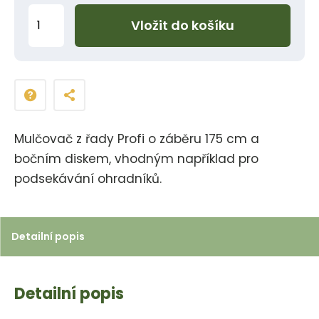
Z
Vložit do košíku
m
ě
n
i
t
p
Mulčovač z řady Profi o záběru 175 cm a
o
bočním diskem, vhodným například pro
č
podsekávání ohradníků.
e
t
Detailní popis
Detailní popis