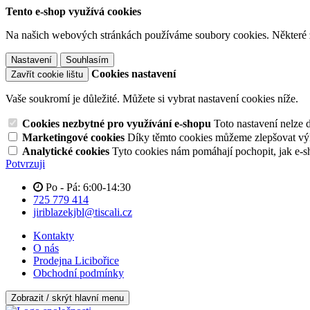
Tento e-shop využívá cookies
Na našich webových stránkách používáme soubory cookies. Některé z n
Nastavení
Souhlasím
Cookies nastavení
Zavřít cookie lištu
Vaše soukromí je důležité. Můžete si vybrat nastavení cookies níže.
Cookies nezbytné pro využívání e-shopu
Toto nastavení nelze 
Marketingové cookies
Díky těmto cookies můžeme zlepšovat výko
Analytické cookies
Tyto cookies nám pomáhají pochopit, jak e-s
Potvrzuji
Po - Pá: 6:00-14:30
725 779 414
jiriblazekjbl@tiscali.cz
Kontakty
O nás
Prodejna Licibořice
Obchodní podmínky
Zobrazit / skrýt hlavní menu