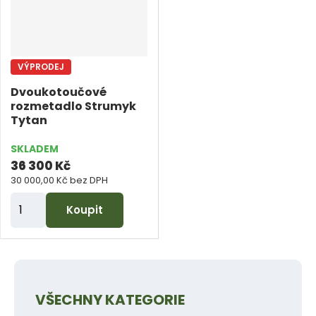
p
p
o
o
č
č
VÝPRODEJ
e
e
Dvoukotoučové
t
t
rozmetadlo Strumyk
Tytan
SKLADEM
36 300 Kč
30 000,00 Kč bez DPH
Z
Koupit
m
ě
n
i
VŠECHNY KATEGORIE
t