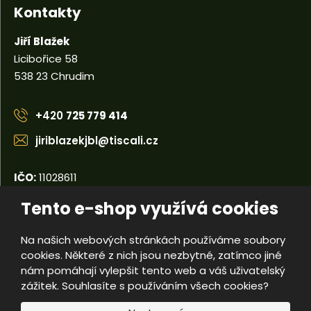
Kontakty
Jiří Blažek
Licibořice 58
538 23 Chrudim
+420
725 779 414
jiriblazekjbl@tiscali.cz
IČO:
11028611
DIČ:
CZ5404110679
Tento e-shop využívá cookies
Na našich webových stránkách používáme soubory
© 2026, Jiří Blažek
cookies. Některé z nich jsou nezbytné, zatímco jiné
Úvodní strana
Obchodní podmínky
Poradna
Kontakty
nám pomáhají vylepšit tento web a váš uživatelský
Mapa stránek
zážitek. Souhlasíte s používáním všech cookies?
e