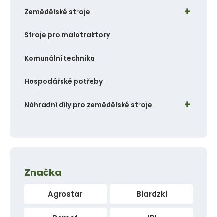
p
Zemědělské stroje
o
č
Stroje pro malotraktory
e
t
Komunální technika
Hospodářské potřeby
Náhradní díly pro zemědělské stroje
Značka
Agrostar
Biardzki