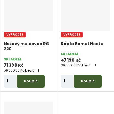
i
t
p
o
č
VÝPRODEJ
VÝPRODEJ
e
Nožový mulčovač RG
Rádla Bomet Noctu
t
220
SKLADEM
SKLADEM
47 190 Kč
71 390 Kč
39 000,00 Kč bez DPH
59 000,00 Kč bez DPH
Z
Z
Koupit
Koupit
m
m
ě
ě
n
n
i
i
t
t