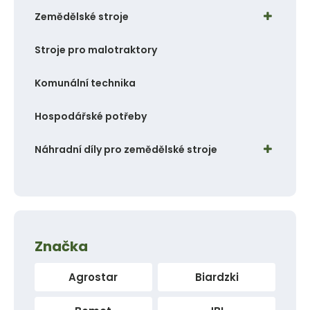
p
Zemědělské stroje
o
č
Stroje pro malotraktory
e
t
Komunální technika
Hospodářské potřeby
Náhradní díly pro zemědělské stroje
Značka
Agrostar
Biardzki