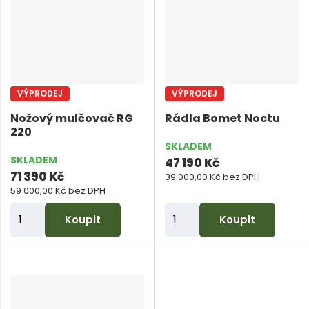
i
t
p
o
č
VÝPRODEJ
VÝPRODEJ
e
Nožový mulčovač RG
Rádla Bomet Noctu
t
220
SKLADEM
SKLADEM
47 190 Kč
71 390 Kč
39 000,00 Kč bez DPH
59 000,00 Kč bez DPH
Z
Z
Koupit
Koupit
m
m
ě
ě
n
n
i
i
t
t