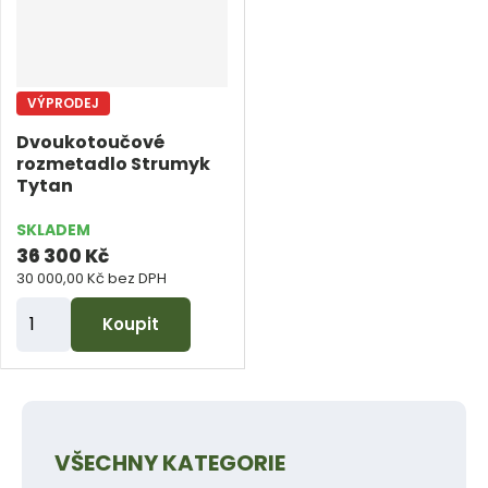
p
p
o
o
č
č
VÝPRODEJ
e
e
Dvoukotoučové
t
t
rozmetadlo Strumyk
Tytan
SKLADEM
36 300 Kč
30 000,00 Kč bez DPH
Z
Koupit
m
ě
n
i
VŠECHNY KATEGORIE
t