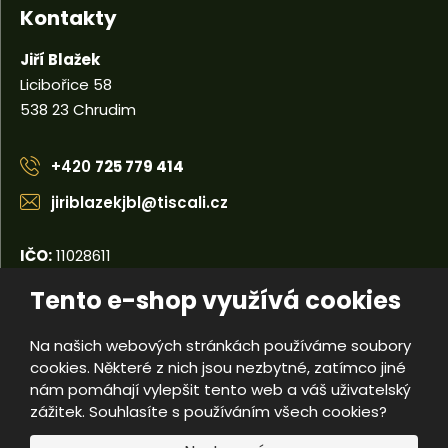
Kontakty
Jiří Blažek
Licibořice 58
538 23 Chrudim
+420
725 779 414
jiriblazekjbl@tiscali.cz
IČO:
11028611
DIČ:
CZ5404110679
Tento e-shop využívá cookies
Na našich webových stránkách používáme soubory
© 2026, Jiří Blažek
cookies. Některé z nich jsou nezbytné, zatímco jiné
Úvodní strana
Obchodní podmínky
Poradna
Kontakty
nám pomáhají vylepšit tento web a váš uživatelský
Mapa stránek
zážitek. Souhlasíte s používáním všech cookies?
e