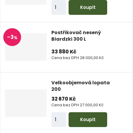
o
Z
Koupit
č
m
e
ě
t
n
Postřikovač nesený
-
3
i
%
Biardzki 300 L
t
33 880 Kč
p
Cena bez DPH 28 000,00 Kč
o
č
e
Velkoobjemová lopata
t
200
32 670 Kč
Cena bez DPH 27 000,00 Kč
Z
Koupit
m
ě