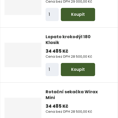
Cena bez DPH 29 000,00 Kč
Z
Koupit
m
ě
n
Lopato krokodýl 180
i
Klasik
t
34 485 Kč
p
Cena bez DPH 28 500,00 Kč
o
Z
Koupit
č
m
e
ě
t
n
Rotační sekačka Wirax
i
Mini
t
34 485 Kč
p
Cena bez DPH 28 500,00 Kč