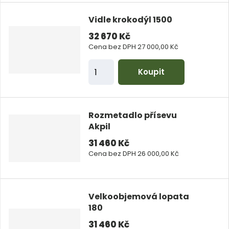
n
Vidle krokodýl 1500
i
32 670 Kč
t
Cena bez DPH 27 000,00 Kč
p
Z
o
Koupit
m
č
ě
e
n
t
Rozmetadlo přísevu
i
Akpil
t
31 460 Kč
p
Cena bez DPH 26 000,00 Kč
o
č
e
Velkoobjemová lopata
180
t
31 460 Kč