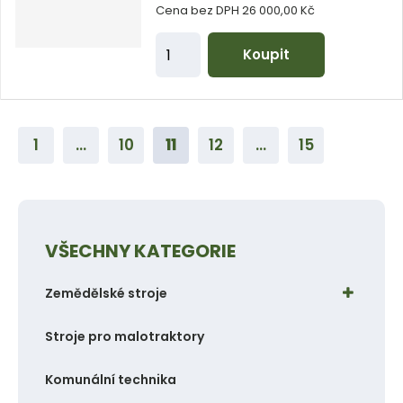
Cena bez DPH 26 000,00 Kč
Z
Koupit
m
ě
n
1
...
10
11
12
...
15
i
t
p
o
č
VŠECHNY KATEGORIE
e
Zemědělské stroje
t
Stroje pro malotraktory
Komunální technika