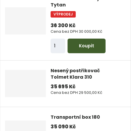
Tytan
t
p
VÝPRODEJ
o
36 300 Kč
č
Cena bez DPH 30 000,00 Kč
e
Z
t
Koupit
m
ě
n
Nesený postřikovač
i
Tolmet Klara 310
t
35 695 Kč
p
Cena bez DPH 29 500,00 Kč
o
č
e
Transportní box 180
t
35 090 Kč