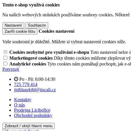
Tento e-shop využívá cookies
Na našich webových stránkách používáme soubory cookies. Některé z n
Nastavení
Souhlasím
Cookies nastavení
Zavřít cookie lištu
Vaše soukromí je důležité. Můžete si vybrat nastavení cookies níže.
Cookies nezbytné pro využívání e-shopu
Toto nastavení nelze 
Marketingové cookies
Díky těmto cookies můžeme zlepšovat výko
Analytické cookies
Tyto cookies nám pomáhají pochopit, jak e-s
Potvrzuji
Po - Pá: 6:00-14:30
725 779 414
jiriblazekjbl@tiscali.cz
Kontakty
O nás
Prodejna Licibořice
Obchodní podmínky
Zobrazit / skrýt hlavní menu