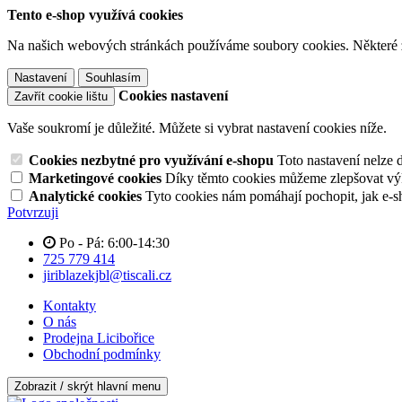
Tento e-shop využívá cookies
Na našich webových stránkách používáme soubory cookies. Některé z n
Nastavení
Souhlasím
Cookies nastavení
Zavřít cookie lištu
Vaše soukromí je důležité. Můžete si vybrat nastavení cookies níže.
Cookies nezbytné pro využívání e-shopu
Toto nastavení nelze 
Marketingové cookies
Díky těmto cookies můžeme zlepšovat výko
Analytické cookies
Tyto cookies nám pomáhají pochopit, jak e-s
Potvrzuji
Po - Pá: 6:00-14:30
725 779 414
jiriblazekjbl@tiscali.cz
Kontakty
O nás
Prodejna Licibořice
Obchodní podmínky
Zobrazit / skrýt hlavní menu