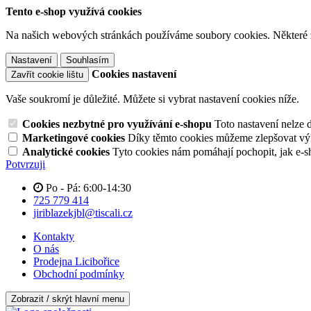
Tento e-shop využívá cookies
Na našich webových stránkách používáme soubory cookies. Některé z n
Nastavení
Souhlasím
Cookies nastavení
Zavřít cookie lištu
Vaše soukromí je důležité. Můžete si vybrat nastavení cookies níže.
Cookies nezbytné pro využívání e-shopu
Toto nastavení nelze 
Marketingové cookies
Díky těmto cookies můžeme zlepšovat výko
Analytické cookies
Tyto cookies nám pomáhají pochopit, jak e-s
Potvrzuji
Po - Pá: 6:00-14:30
725 779 414
jiriblazekjbl@tiscali.cz
Kontakty
O nás
Prodejna Licibořice
Obchodní podmínky
Zobrazit / skrýt hlavní menu