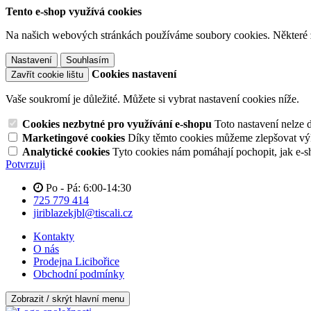
Tento e-shop využívá cookies
Na našich webových stránkách používáme soubory cookies. Některé z n
Nastavení
Souhlasím
Cookies nastavení
Zavřít cookie lištu
Vaše soukromí je důležité. Můžete si vybrat nastavení cookies níže.
Cookies nezbytné pro využívání e-shopu
Toto nastavení nelze 
Marketingové cookies
Díky těmto cookies můžeme zlepšovat výko
Analytické cookies
Tyto cookies nám pomáhají pochopit, jak e-s
Potvrzuji
Po - Pá: 6:00-14:30
725 779 414
jiriblazekjbl@tiscali.cz
Kontakty
O nás
Prodejna Licibořice
Obchodní podmínky
Zobrazit / skrýt hlavní menu