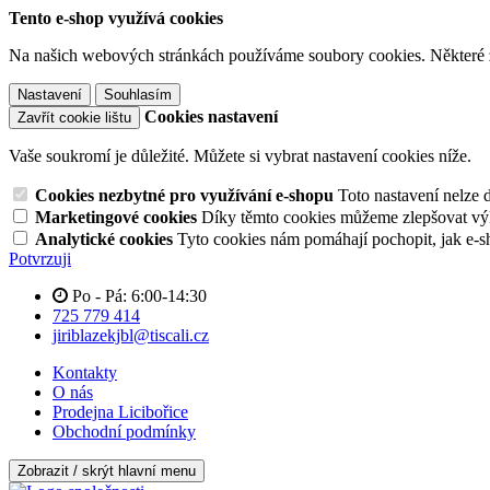
Tento e-shop využívá cookies
Na našich webových stránkách používáme soubory cookies. Některé z n
Nastavení
Souhlasím
Cookies nastavení
Zavřít cookie lištu
Vaše soukromí je důležité. Můžete si vybrat nastavení cookies níže.
Cookies nezbytné pro využívání e-shopu
Toto nastavení nelze 
Marketingové cookies
Díky těmto cookies můžeme zlepšovat výko
Analytické cookies
Tyto cookies nám pomáhají pochopit, jak e-s
Potvrzuji
Po - Pá: 6:00-14:30
725 779 414
jiriblazekjbl@tiscali.cz
Kontakty
O nás
Prodejna Licibořice
Obchodní podmínky
Zobrazit / skrýt hlavní menu